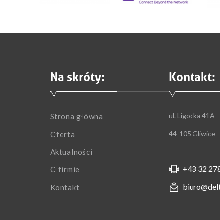
Na skróty:
Kontakt:
ul. Ligocka 41A
Strona główna
44-105 Gliwice
Oferta
Aktualności
+48 32 278
O firmie
biuro@delt
Kontakt